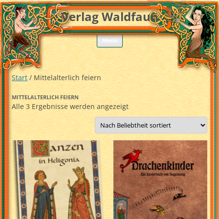
Verlag Waldfaun
Zum
Menü
Inhalt
springen
Start
/ Mittelalterlich feiern
MITTELALTERLICH FEIERN
Nach
Alle 3 Ergebnisse werden angezeigt
Beliebtheit
sortiert