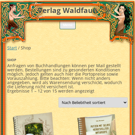
Verlag Waldfaun
Zum
Menü
Inhalt
springen
Start
/ Shop
SHOP
Anfragen von Buchhandlungen können per Mail gestellt
werden, Bestellungen sind zu gesonderten Konditionen
möglich. Jedoch gelten auch hier die Portopreise sowie
Vorauszahlung. Bitte beachten: Wenn nicht anders
angegeben, wird als Warensendung verschickt, wodurch
die Lieferung nicht versichert ist.
Nach
Ergebnisse 1 – 12 von 15 werden angezeigt
Beliebtheit
sortiert