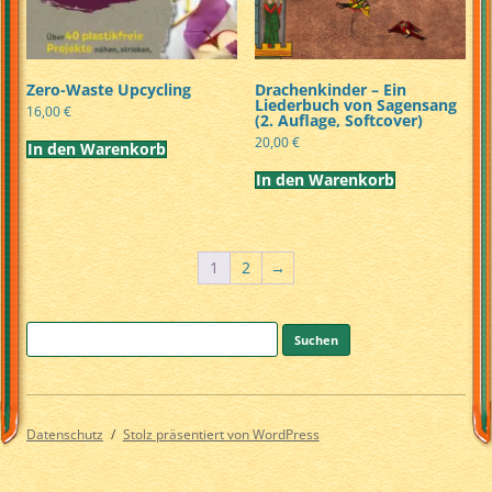
Zero-Waste Upcycling
Drachenkinder – Ein
Liederbuch von Sagensang
16,00
€
(2. Auflage, Softcover)
20,00
€
In den Warenkorb
In den Warenkorb
1
2
→
Suchen
nach:
Datenschutz
Stolz präsentiert von WordPress