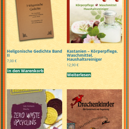
Heligonische Gedichte Band
Kastanien – Körperpflege,
II
Waschmittel,
Haushaltsreiniger
7,00
€
12,90
€
In den Warenkorb
Weiterlesen